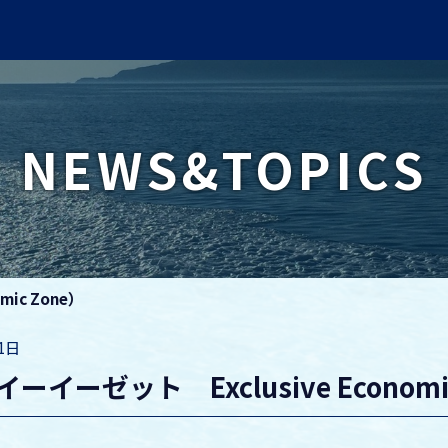
NEWS&TOPICS
mic Zone）
21日
イーイーゼット Exclusive Economi