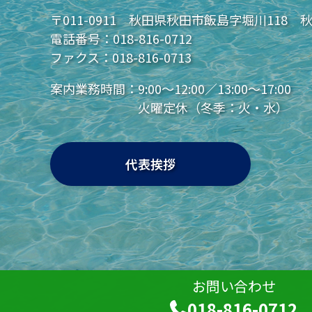
〒011-0911 秋田県秋田市飯島字堀川118 
電話番号：
018-816-0712
ファクス：018-816-0713
案内業務時間：
9:00～12:00／13:00～17:00
火曜定休（冬季：火・水）
代表挨拶
お問い合わせ
018-816-0712