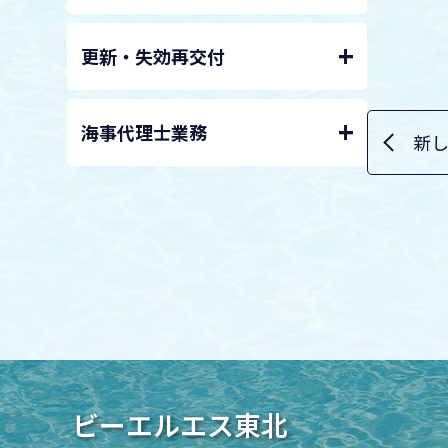
+
更新・失効再交付
+
海事代理士業務
新し
ビーエルエス東北