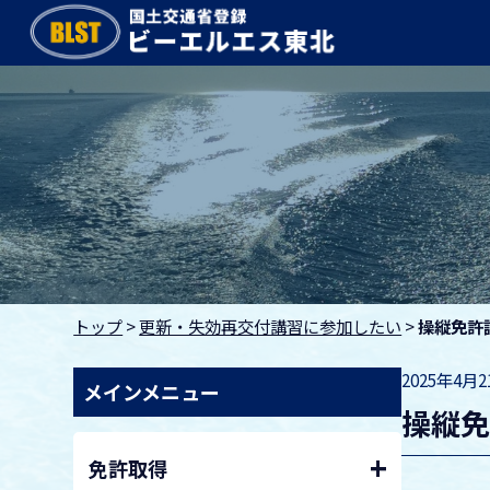
トップ
>
更新・失効再交付講習に参加したい
>
操縦免許
2025年4月
メインメニュー
操縦
+
免許取得