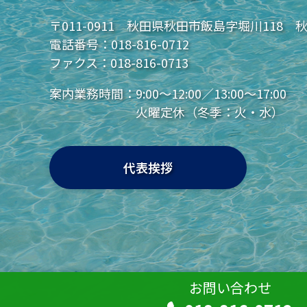
〒011-0911 秋田県秋田市飯島字堀川118 
電話番号：
018-816-0712
ファクス：018-816-0713
案内業務時間：
9:00～12:00／13:00～17:00
火曜定休（冬季：火・水）
代表挨拶
お問い合わせ