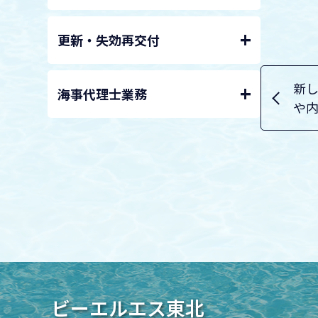
+
更新・失効再交付
新
+
海事代理士業務
や
ビーエルエス東北