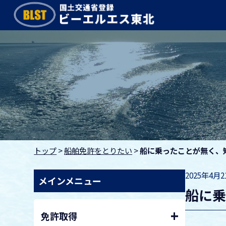
トップ
>
船舶免許をとりたい
>
船に乗ったことが無く、
2025年4月
メインメニュー
船に
+
免許取得